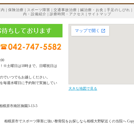
案内
|
保険治療
|
スポーツ障害
|
交通事故治療
|
鍼治療・お灸
|
手足のしびれ
|
内・設備紹介
|
診療時間・アクセス
|
サイトマップ
:00
！※土曜日は18時まで。日曜祝日は
のでいつでもお越しください。
を毎週水曜日に予約制で実施してい
大きな地図で見る
県相模原市南区御園3-13-5
相模原市でスポーツ障害に強い整骨院をお探しなら相模大野駅近くの当院へ Copyright (C) み