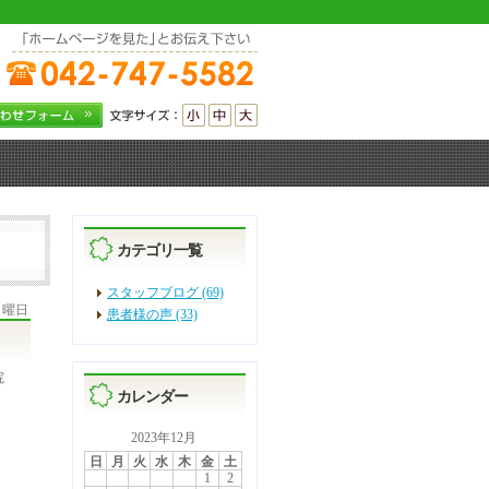
カテゴリ一覧
スタッフブログ (69)
 月曜日
患者様の声 (33)
院
カレンダー
2023年12月
日
月
火
水
木
金
土
1
2