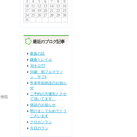
3
4
5
6
7
8
9
10
11
12
13
14
15
16
17
18
19
20
21
22
23
24
25
26
27
28
29
30
31
最近のブログ記事
瘀血の話
鎌倉トレイル
30キロTT
50歳 初フルマラソ
ン サブ4
年末年始休診のお知ら
せ
ご予約の方優先とさせ
整骨院
て頂いてます。
休診のお知らせ
明けましておめでとう
ございます
クロカンラン
今日のラン